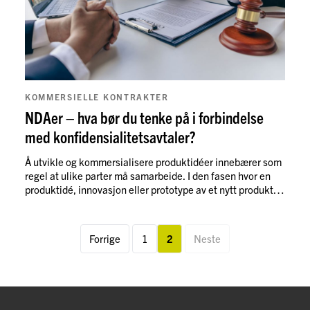
Les mer
KOMMERSIELLE KONTRAKTER
NDAer – hva bør du tenke på i forbindelse
med konfidensialitetsavtaler?
Å utvikle og kommersialisere produktidéer innebærer som
regel at ulike parter må samarbeide. I den fasen hvor en
produktidé, innovasjon eller prototype av et nytt produkt
skal presenteres for en investor, samarbeidspartner,
produsent eller leverandør kan idéen være sårbar for at en
slik part selv kopierer idéen. Da kan en avtale om
Forrige
1
2
Neste
hemmelighold være viktig.