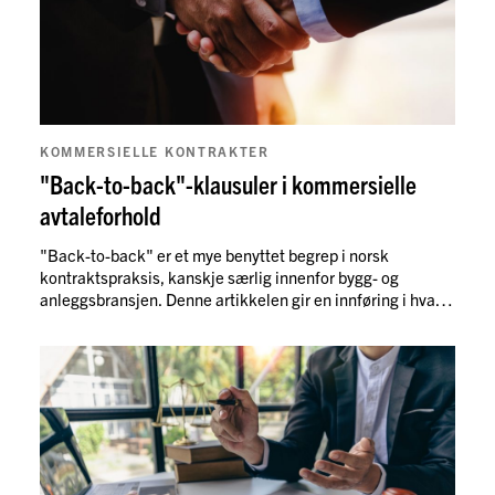
Les mer
KOMMERSIELLE KONTRAKTER
"Back-to-back"-klausuler i kommersielle
avtaleforhold
"Back-to-back" er et mye benyttet begrep i norsk
kontraktspraksis, kanskje særlig innenfor bygg- og
anleggsbransjen. Denne artikkelen gir en innføring i hva
"back-to-back"-klausuler er, og hvilke rettsvirkninger
slike klausuler vil kunne ha. Videre vil vi gi noen konkrete
innspill til hva parter som vurderer å innta slike klausuler i
sin kontrakt bør tenke på.