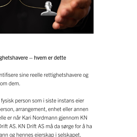
tighetshavere – hvem er dette
ntifisere sine reelle rettighetshavere og
r om dem.
 fysisk person som i siste instans eier
k person, arrangement, enhet eller annen
felle er når Kari Nordmann gjennom KN
rift AS. KN Drift AS må da sørge for å ha
nn og hennes eierskap i selskapet.