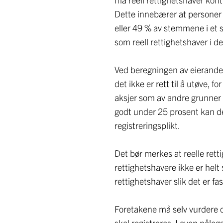
Dette innebærer at personer s
eller 49 % av stemmene i et s
som reell rettighetshaver i d
Ved beregningen av eierandele
det ikke er rett til å utøve, f
aksjer som av andre grunner 
godt under 25 prosent kan d
registreringsplikt.
Det bør merkes at reelle rett
rettighetshavere ikke er hel
rettighetshaver slik det er fa
Foretakene må selv vurdere o
skal registreres. Loven påle