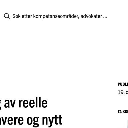
PUBL
19. 
 av reelle
TA K
avere og nytt