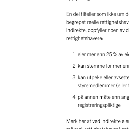
En del tilfeller som ikke umi
begrepet reelle rettighetshav
indirekte, oppfyller noen av 
rettighetshavere:
eier mer enn 25 % av eie
kan stemme for mer enn
kan utpeke eller avsett
styremedlemmer (eller ti
på annen måte enn angit
registreringspliktige
Merk her at ved indirekte ei
må reell rettighetshaver kont