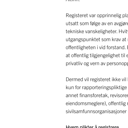
Registeret var opprinnelig p
utsatt som følge av en avgjø
tekniske vanskeligheter. Hvit
utgangspunktet som krav at re
offentligheten i vid forstand
at offentlig tilgjengelighet til 
privatliv og vern av personop
Dermed vil registeret ikke vil
kun for rapporteringspliktige 
annet finansforetak, revisore
eiendomsmeglere), offentlig
sivilsamfunnsorganisasjoner 
Hvem plikter å registrere