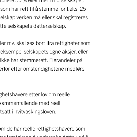
om har rett til å stemme for f.eks. 25
elskap verken må eller skal registreres
ette selskapets datterselskap.
r mv. skal ses bort ifra rettigheter som
or eksempel selskapets egne aksjer, eller
ikke har stemmerett. Eierandeler på
erfor etter omstendighetene medføre
ighetshavere etter lov om reelle
t sammenfallende med reell
stsatt i hvitvaskingsloven.
m de har reelle rettighetshavere som
gger foretakene å undersøke dette ved å