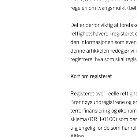
regelen om tvangsmulkt (bøter
Det er derfor viktig at foreta
rettighetshavere i registeret 
den informasjonen som eventu
denne artikkelen redegjør vi 
registrere, hva som skal regi
Kort om registeret
Registeret over reelle rettig
Brønnøysundregistrene og er e
terrorfinansiering og økonomis
skjema (RRH-0100) som benyt
tilgjengelig for de som har rol
Altinn.