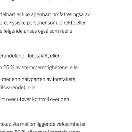
ddelbart er like åpenbart omfattes også av
ere. Fysiske personer som, direkte eller
de følgende anses også som reelle
randelene i foretaket, eller
 25 % av stemmerettighetene, eller
e mer enn halvparten av foretakets
lsvarende), eller
t over utøver kontroll over den
erskap via mellomliggende virksomheter
rollere 50 % eller mer i morselskapet.