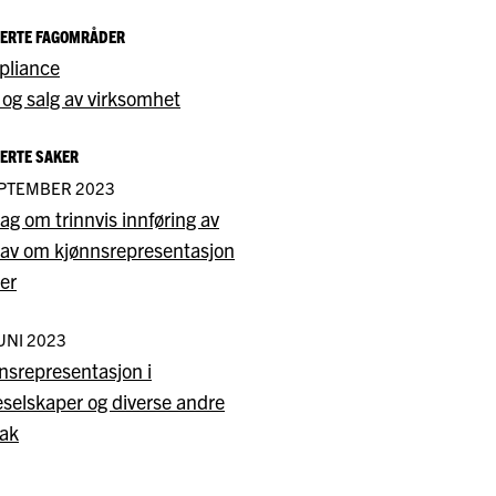
TERTE FAGOMRÅDER
liance
 og salg av virksomhet
ERTE SAKER
EPTEMBER 2023
lag om trinnvis innføring av
rav om kjønnsrepresentasjon
rer
JUNI 2023
nsrepresentasjon i
eselskaper og diverse andre
tak