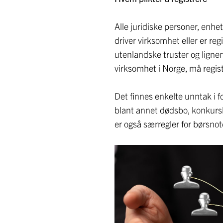
Alle juridiske personer, en
driver virksomhet eller er reg
utenlandske truster og ligne
virksomhet i Norge, må regist
Det finnes enkelte unntak i for
blant annet dødsbo, konkursbo
er også særregler for børsnot