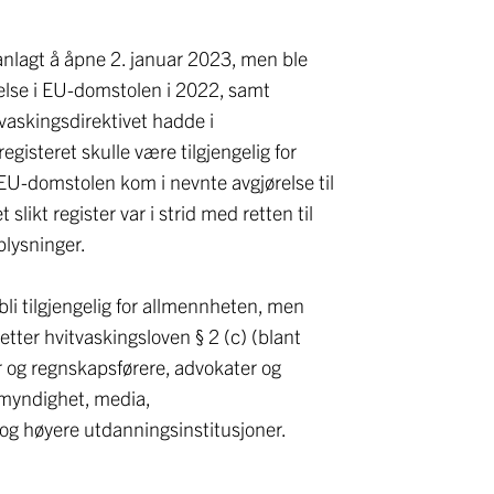
lanlagt å åpne 2. januar 2023, men ble
relse i EU-domstolen i 2022, samt
vaskingsdirektivet hadde i
gisteret skulle være tilgjengelig for
. EU-domstolen kom i nevnte avgjørelse til
et slikt register var i strid med retten til
plysninger.
 bli tilgjengelig for allmennheten, men
etter hvitvaskingsloven § 2 (c) (blant
r og regnskapsførere, advokater og
 myndighet, media,
og høyere utdanningsinstitusjoner.