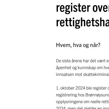
register ove
rettighetsh
Hvem, hva og når?
De siste årene har det vært 
åpenhet og kunnskap om hvem 
innsatsen mot skattekriminali
1. oktober 2024 ble register 
registrering hos Brønnøysundr
opplysningene om reelle retti
2024, men det gjelder en inn