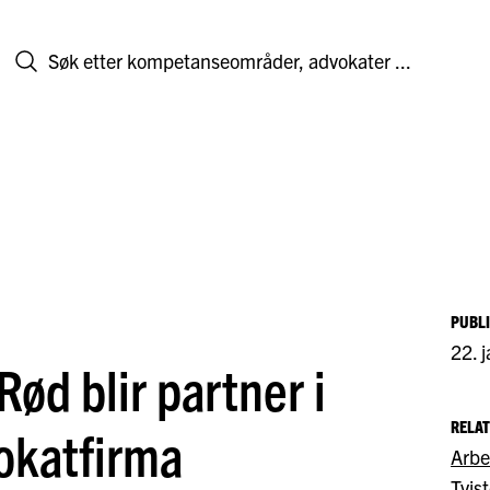
PUBL
22. 
ød blir partner i
RELA
okatfirma
Arbe
Tvis