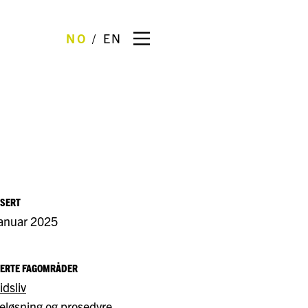
NO
EN
ISERT
januar 2025
TERTE FAGOMRÅDER
idsliv
teløsning og prosedyre