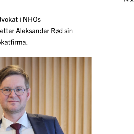
dvokat i NHOs
setter Aleksander Rød sin
okatfirma.