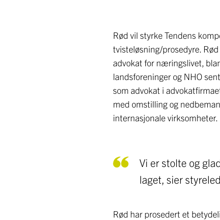
Rød vil styrke Tendens kompe
tvisteløsning/prosedyre. Rød
advokat for næringslivet, bl
landsforeninger og NHO sentra
som advokat i advokatfirmae
med omstilling og nedbemanni
internasjonale virksomheter.
Vi er stolte og gl
laget, sier styrel
Rød har prosedert et betydeli