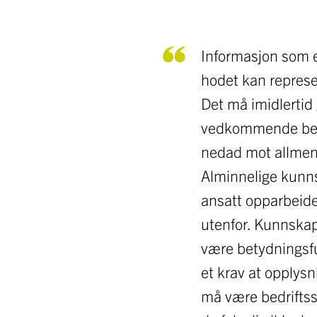
Informasjon som 
hodet kan represe
Det må imidlertid 
vedkommende bedr
nedad mot allmenn v
Alminnelige kunns
ansatt opparbeider
utenfor. Kunnska
være betydningsfu
et krav at opplysn
må være bedriftss