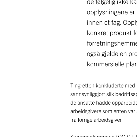
de følgelig ikke 
opplysningene er h
innen et fag. Opp
konkret produkt f
forretningshemme
også gjelde en pr
kommersielle plan
Tingretten konkluderte med a
sannsynliggjort slik bedrifts
de ansatte hadde opparbeidet
arbeidsgivere som enten var 
fra forrige arbeidsgiver.
Styremedlemmene i OOIOT Tec