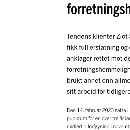
forretning
Tendens klienter Ziot
fikk full erstatning o
anklager rettet mot de
forretningshemmeligh
brukt annet enn allm
sitt arbeid for tidlige
Den 14. februar 2023 satte H
punktum for en over tre år la
midlertid forføyning i novem