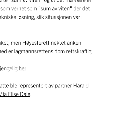
e som vernet som "sum av viten" der det
ekniske løsning, slik situasjonen var i
ket, men Høyesterett nektet anken
med er lagmannsrettens dom rettskraftig.
jengelig
her
.
atte ble representert av partner
Harald
Mia Elise Dale
.