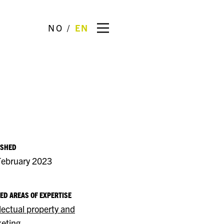
NO
EN
ISHED
February 2023
ED AREAS OF EXPERTISE
llectual property and
eting