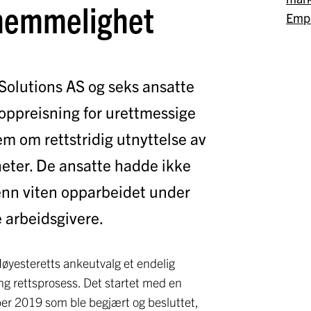
shemmelighet
Emp
 Solutions AS og seks ansatte
g oppreisning for urettmessige
m om rettstridig utnyttelse av
eter. De ansatte hadde ikke
enn viten opparbeidet under
re arbeidsgivere.
øyesteretts ankeutvalg et endelig
ng rettsprosess. Det startet med en
ber 2019 som ble begjært og besluttet,