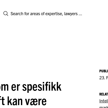
PUBL
23. 
om er spesifikk
RELAT
ft kan være
Inte
mark