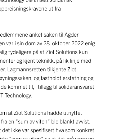
 oppreisningskravene ut fra
edlemmene anket saken til Agder
n var i sin dom av 28. oktober 2022 enig
ig tydeligere på at Ziot Solutions kun
ter og kjent teknikk, på lik linje med
er. Lagmannsretten tilkjente Ziot
føyningssaken, og fastholdt erstatning og
 kommet til, i tillegg til solidaransvaret
T Technology.
om at Ziot Solutions hadde utnyttet
ra en "sum av viten" ble blankt avvist.
det ikke var spesifisert hva som konkret
førte "sum av viten" og at det må være en