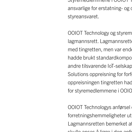
ansvarlige for erstatning- og
styreansvaret.
OOIOT Technology og styrem
lagmannsrett. Lagmannsrette
med tingretten, men var endel
hadde brukt standardkomponen
andre tilsvarende IoT-selskap
Solutions oppreisning for for
oppreisningen tingretten hadde
for styremedlemmene i OOIO
OOIOT Technologys anførsel 
forretningshemmeligheter ut f
Lagmannsretten bemerket at 
skulle anses å ligge i den an