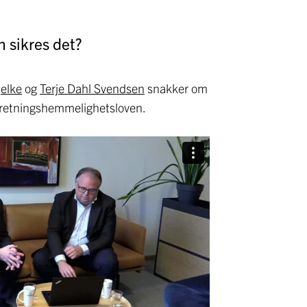
 sikres det?
jelke
og
Terje Dahl Svendsen
snakker om
orretningshemmelighetsloven.