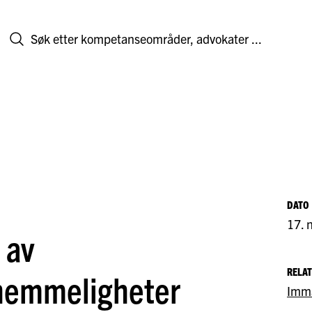
DATO
17. 
 av
RELA
shemmeligheter
Imma