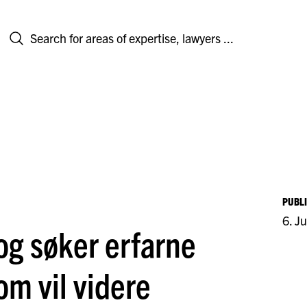
PUBL
6. J
og søker erfarne
om vil videre