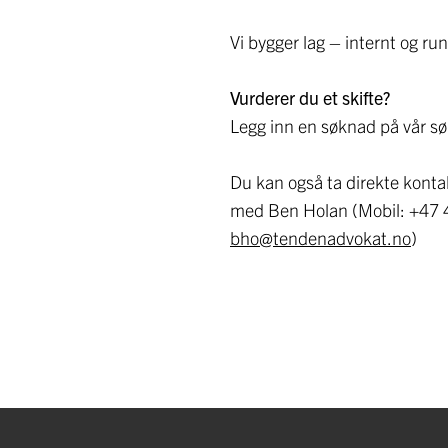
Vi bygger lag – internt og run
Vurderer du et skifte?
Legg inn en søknad på vår s
Du kan også ta direkte kontak
med Ben Holan (Mobil: +47 4
bho@tendenadvokat.no
)