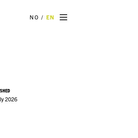
NO
EN
ISHED
uly 2026