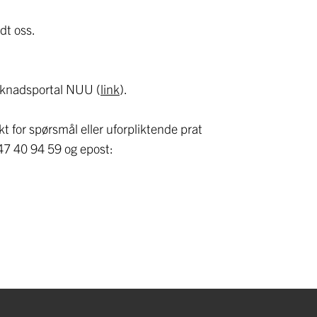
dt oss.
øknadsportal NUU (
link
).
t for spørsmål eller uforpliktende prat
7 40 94 59 og epost: