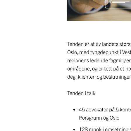
Tenden er et av landets størs
Oslo, med tyngdepunkt i Vestf
regionens ledende fagmiljøer 
områdene, og er tett på et næ
deg, klienten og beslutningene
Tenden i tall:
45 advokater på 5 konto
Porsgrunn og Oslo
128 mnok i omsetning s